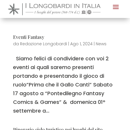
Nota:
questo
sito
Web
Eventi Fantasy
include
da
Redazione Longobardi
|
Ago 1, 2024
|
News
un
sistema
Siamo felici di condividere con voi 2
di
eventi ai quali saremo presenti
accessibilità.
portando e presentando il gioco di
ruolo”Prima che il Gallo Canti” Sabato
17 agosto a “Pontedilegno Fantasy
Comics & Games” & domenica 01°
settembre a...
Itinerario ciclo turistico nei luoghi del sito