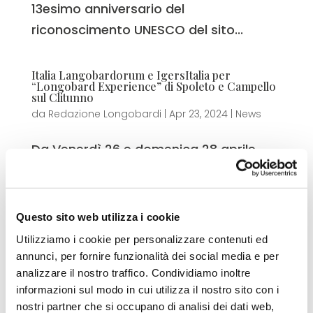
13esimo anniversario del
riconoscimento UNESCO del sito...
Italia Langobardorum e IgersItalia per
“Longobard Experience” di Spoleto e Campello
sul Clitunno
da
Redazione Longobardi
|
Apr 23, 2024
|
News
Da Venerdì 26 e domenica 28 aprile
2024, si svolgerà la sesta, ed ultima,
Longobard Experience, iniziativa
digitale promossa in partnership tra
Questo sito web utilizza i cookie
IgersItalia, l’Associazione Italia
Utilizziamo i cookie per personalizzare contenuti ed
Langobardorum, il Comune di Spoleto
annunci, per fornire funzionalità dei social media e per
ed il Comune di Campello sul Clitunno
analizzare il nostro traffico. Condividiamo inoltre
informazioni sul modo in cui utilizza il nostro sito con i
allo scopo di...
nostri partner che si occupano di analisi dei dati web,