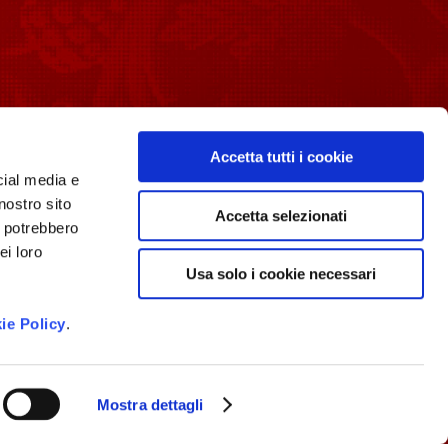
PER I MEDIA
Accetta tutti i cookie
Media Room
cial media e
L’associazione
nostro sito
Contatti
Accetta selezionati
i potrebbero
ei loro
Usa solo i cookie necessari
ie Policy
.
Longobardi in vetrina
Mostra dettagli