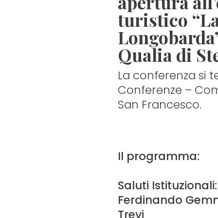
apertura all
un
turistico “L
menu
Longobarda”
di
Qualia di St
accessibilità.
La conferenza si t
Conferenze – Com
San Francesco.
Il programma:
Saluti Istituzionali:
Ferdinando Gemm
Trevi