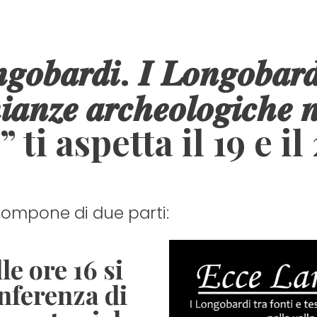
𝒐𝒃𝒂𝒓𝒅𝒊. 𝑰 𝑳𝒐𝒏𝒈𝒐𝒃𝒂𝒓𝒅𝒊
𝒊𝒂𝒏𝒛𝒆 𝒂𝒓𝒄𝒉𝒆𝒐𝒍𝒐𝒈𝒊𝒄𝒉𝒆 𝒏
𝒂𝒏𝒂” ti aspetta il 19 e 
compone di due parti:
lle ore 16 si
nferenza di