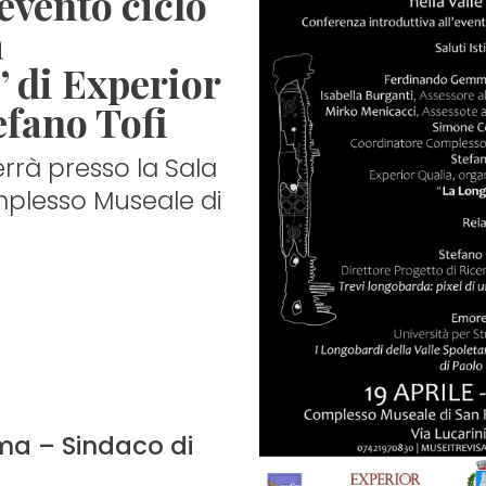
’evento
ciclo
a
 di Experior
efano Tofi
errà presso la Sala
plesso Museale di
a – Sindaco di