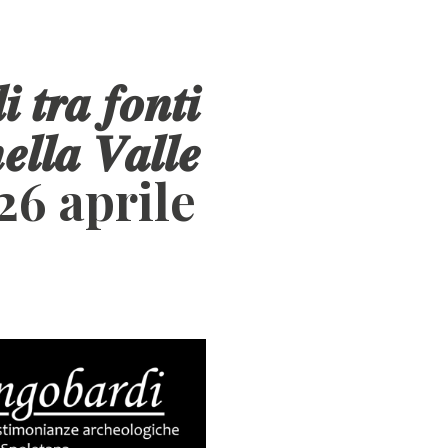
 𝒕𝒓𝒂 𝒇𝒐𝒏𝒕𝒊
𝒆𝒍𝒍𝒂 𝑽𝒂𝒍𝒍𝒆
il 26 aprile