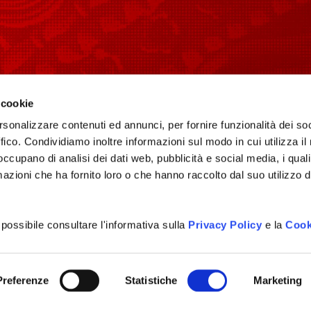
 VIAGGIATORI
PER LE SCUOLE
 cookie
hi UNESCO
Didattica
rsonalizzare contenuti ed annunci, per fornire funzionalità dei so
Storia dei longobardi
ffico. Condividiamo inoltre informazioni sul modo in cui utilizza il 
enze
Attività per scuole
 occupano di analisi dei dati web, pubblicità e social media, i qual
ri
Area download
azioni che ha fornito loro o che hanno raccolto dal suo utilizzo d
Racconti
 possibile consultare l'informativa sulla
Privacy Policy
e la
Cook
Preferenze
Statistiche
Marketing