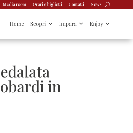
Media room
Orari e biglietti
Contatti
News
Home
Scopri
Impara
Enjoy
pedalata
obardi in