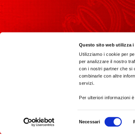
PER I
Piazza del Comune, 1 Spoleto
(PG) - 06049
Questo sito web utilizza i
I luog
longobardinitalia@gmail.com
Utilizziamo i cookie per pe
Orari
per analizzare il nostro tra
Esperi
con i nostri partner che si
Itinera
combinarle con altre inform
Eventi
servizi.
Per ulteriori informazioni è
Selezione
Necessari
Privacy Policy
del
Cookie Policy
consenso