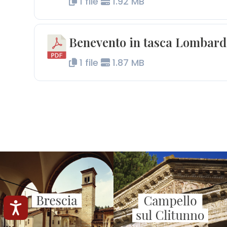
1 file
1.92 MB
Benevento in tasca Lombar
1 file
1.87 MB
Accessibilità