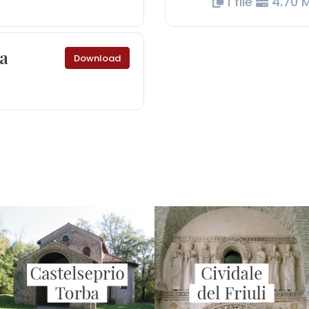
1 file
4.70 
da
Download