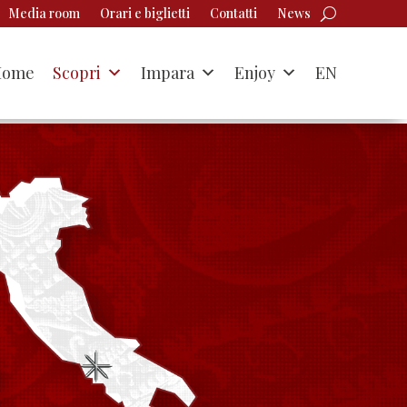
Media room
Orari e biglietti
Contatti
News
Home
Scopri
Impara
Enjoy
EN