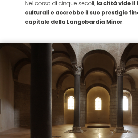
Nel corso di cinque secoli,
la città vide il 
un
culturali e accrebbe il suo prestigio fi
menu
capitale della Langobardia Minor
.
di
accessibilità.