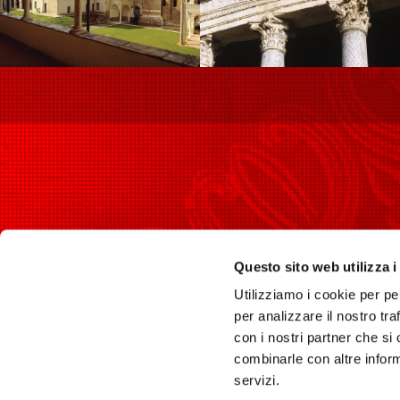
PER I
Piazza del Comune, 1 Spoleto
(PG) - 06049
Questo sito web utilizza i
I luog
longobardinitalia@gmail.com
Utilizziamo i cookie per pe
Orari
per analizzare il nostro tra
Esperi
con i nostri partner che si
Itinera
combinarle con altre inform
Eventi
servizi.