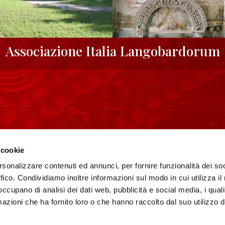
Associazione Italia Langobardorum
 VIAGGIATORI
PER LE SCUOLE
 cookie
hi UNESCO
Didattica
rsonalizzare contenuti ed annunci, per fornire funzionalità dei so
Storia dei longobardi
ffico. Condividiamo inoltre informazioni sul modo in cui utilizza il 
enze
Attività per scuole
 occupano di analisi dei dati web, pubblicità e social media, i qual
ri
Area download
azioni che ha fornito loro o che hanno raccolto dal suo utilizzo d
Racconti