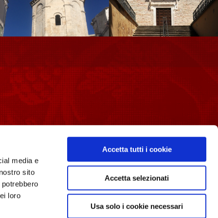
PER I MEDIA
Media Room
Accetta tutti i cookie
cial media e
L’associazione
nostro sito
Contatti
Accetta selezionati
i potrebbero
ei loro
Usa solo i cookie necessari