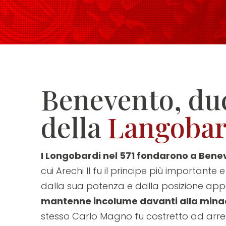
sito
web
ai
non
vedenti
che
Benevento, du
utilizzano
della
Langobar
uno
screen
reader;
I Longobardi nel 571 fondarono a Ben
Premi
cui Arechi II fu il principe più importante 
Control-
dalla sua potenza e dalla posizione ap
F10
mantenne incolume davanti alla minac
per
stesso Carlo Magno fu costretto ad arresta
aprire