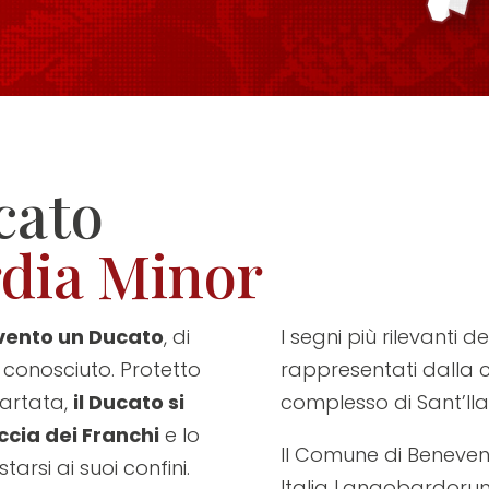
cato
dia Minor
evento un Ducato
, di
I segni più rilevanti
e conosciuto. Protetto
rappresentati dalla c
partata,
il Ducato si
complesso di Sant’Ila
cia dei Franchi
e lo
Il Comune di Beneven
rsi ai suoi confini.
Italia Langobardoru