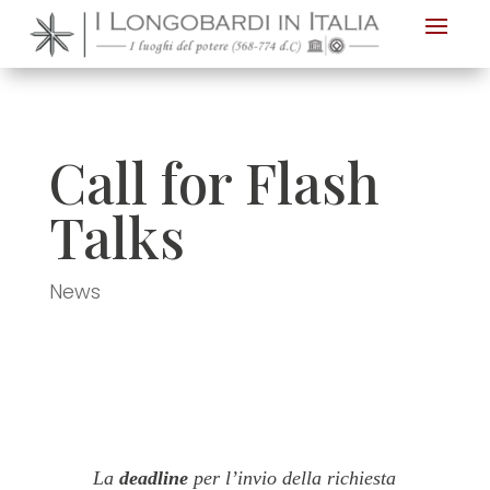
Nota:
questo
sito
Web
include
Call for Flash
un
sistema
Talks
di
accessibilità.
News
La
deadline
per l’invio della richiesta