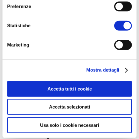
Preferenze
Proposte interattive
attraverso il gioco
Statistiche
Marketing
Mostra dettagli
Itinerari innovativi e
Accetta tutti i cookie
lezioni digitali
Accetta selezionati
EDUCATION
Attività per
Usa solo i cookie necessari