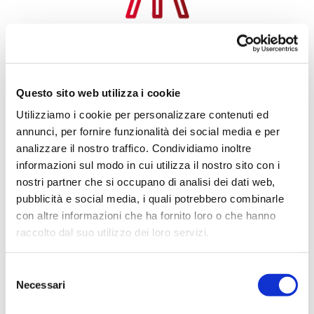
Esperienze creative
con l’arte
Questo sito web utilizza i cookie
Utilizziamo i cookie per personalizzare contenuti ed
annunci, per fornire funzionalità dei social media e per
analizzare il nostro traffico. Condividiamo inoltre
informazioni sul modo in cui utilizza il nostro sito con i
nostri partner che si occupano di analisi dei dati web,
Viaggi culturali nei
pubblicità e social media, i quali potrebbero combinarle
monumenti UNESCO
con altre informazioni che ha fornito loro o che hanno
raccolto dal suo utilizzo dei loro servizi.
Per ulteriori informazioni è possibile consultare
Selezione
l'informativa sulla
Privacy Policy
e la
Cookie Policy
.
Necessari
del
consenso