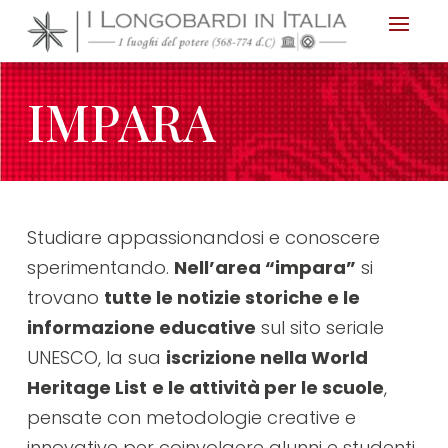
Nota:
questo
sito
IMPARA
Web
include
un
sistema
di
Studiare appassionandosi e conoscere
accessibilità.
sperimentando.
Nell’area “impara”
si
trovano
tutte le notizie storiche e le
informazione educative
sul sito seriale
UNESCO, la sua
iscrizione nella World
Heritage List
e le attività per le scuole
,
pensate con metodologie creative e
innovative per coinvolgere alunni e studenti.