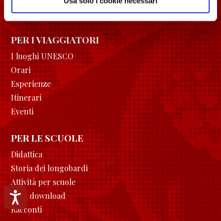
Privacy Policy
Usa solo i cookie necessari
Cookie Policy
PER I VIAGGIATORI
I luoghi UNESCO
Orari
Esperienze
Itinerari
Eventi
PER LE SCUOLE
Didattica
Storia dei longobardi
Attività per scuole
Accessibilità
Area download
Racconti