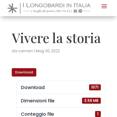
Nota:
questo
sito
Web
Vivere la storia
include
un
sistema
da
carmen
|
Mag 30, 2022
di
accessibilità.
Download
Download
1071
Dimensioni file
3.56 MB
Conteggio file
1