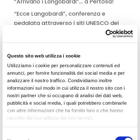
“Arrivano i Longobardi”… a Pertosa!
“Ecce Langobardi”, conferenza e
pedalata attraverso i siti UNESCO dei
Longobardi in Umbria
Italia Langobardorum a tourismA 2026:
a Firenze con il progetto “Destinazione
Questo sito web utilizza i cookie
Longobardi”
Utilizziamo i cookie per personalizzare contenuti ed
annunci, per fornire funzionalità dei social media e per
Graduatoria delle classi ammesse al
analizzare il nostro traffico. Condividiamo inoltre
finanziamento del bando delle scuole
informazioni sul modo in cui utilizza il nostro sito con i
nostri partner che si occupano di analisi dei dati web,
Recent Comments
pubblicità e social media, i quali potrebbero combinarle
con altre informazioni che ha fornito loro o che hanno
raccolto dal suo utilizzo dei loro servizi.
Nessun commento da mostrare.
Per ulteriori informazioni è possibile consultare
Selezione