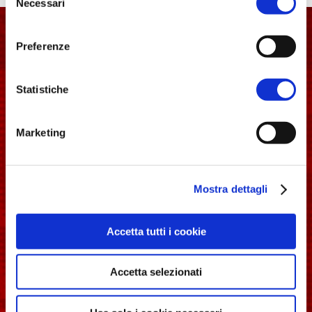
l'informativa sulla
Privacy Policy
e la
Cookie Policy
.
Necessari
del
Associazione Italia
consenso
Langobardorum
Preferenze
Statistiche
Marketing
Piazza del Comune, 1 Spoleto (PG) - 06049
longobardinitalia@gmail.com
Mostra dettagli
Accetta tutti i cookie
Accetta selezionati