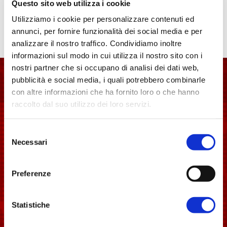
Questo sito web utilizza i cookie
Nessun commento da mostrare.
Utilizziamo i cookie per personalizzare contenuti ed
annunci, per fornire funzionalità dei social media e per
analizzare il nostro traffico. Condividiamo inoltre
informazioni sul modo in cui utilizza il nostro sito con i
Associazione Italia
nostri partner che si occupano di analisi dei dati web,
Langobardorum
pubblicità e social media, i quali potrebbero combinarle
con altre informazioni che ha fornito loro o che hanno
raccolto dal suo utilizzo dei loro servizi.
Per ulteriori informazioni è possibile consultare
Selezione
l'informativa sulla
Privacy Policy
e la
Cookie Policy
.
Necessari
del
consenso
Piazza del Comune, 1 Spoleto (PG) - 06049
Preferenze
longobardinitalia@gmail.com
Statistiche