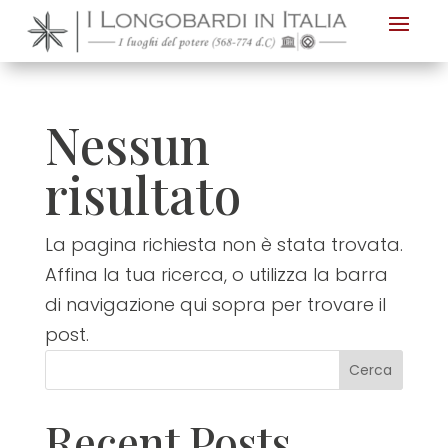
Nota:
questo
sito
Web
Nessun
include
un
risultato
sistema
di
La pagina richiesta non è stata trovata.
accessibilità.
Affina la tua ricerca, o utilizza la barra
di navigazione qui sopra per trovare il
post.
Cerca
Recent Posts