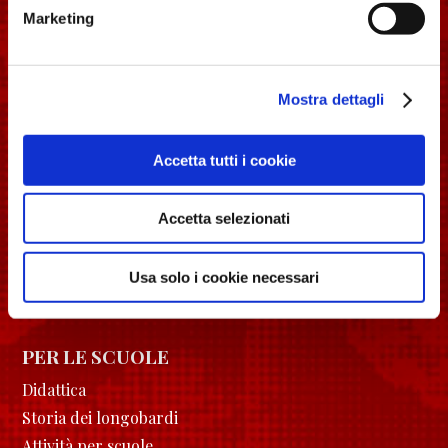
Marketing
Privacy Policy
Mostra dettagli
Cookie Policy
PER I VIAGGIATORI
Accetta tutti i cookie
I luoghi UNESCO
Orari
Accetta selezionati
Esperienze
Itinerari
Usa solo i cookie necessari
Eventi
PER LE SCUOLE
Didattica
Storia dei longobardi
Attività per scuole