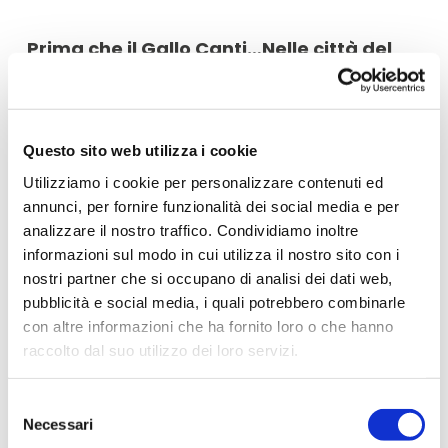
Prima che il Gallo Canti…Nelle città del
sito UNESCO!
Vivi incredibili sessioni di gioco dal ruolo
all’interno dei luoghi del sito UNESCO dei
Questo sito web utilizza i cookie
Longobardi in Italia
Utilizziamo i cookie per personalizzare contenuti ed
annunci, per fornire funzionalità dei social media e per
Sabato 18 novembre 2023
, all’interno della
analizzare il nostro traffico. Condividiamo inoltre
Basilica di San Salvatore
di
Brescia
,
per la
informazioni sul modo in cui utilizza il nostro sito con i
prima volta in Italia
l’evento “
Prima che il
nostri partner che si occupano di analisi dei dati web,
pubblicità e social media, i quali potrebbero combinarle
gallo canti
”, andato sold out in 24 ore è
con altre informazioni che ha fornito loro o che hanno
stata una giornata incredibile all’insegna
raccolto dal suo utilizzo dei loro servizi.
del
gioco di ruolo!
Tutte le info QUI
Per ulteriori informazioni è possibile consultare
Selezione
Rivivi con Noi alcuni momenti della giornata
l'informativa sulla
Privacy Policy
e la
Cookie Policy
.
Necessari
del
–
Vedi il video racconto Reel di Giada