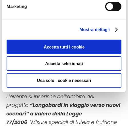
ruolo fantasy più conosciuto al mondo, che
Marketing
potrà anche essere scaricata dal pubblico
per giocare in autonomia, è
Mostra dettagli
prodotta
dall’Associazione
Italia
Langobardorum
in collaborazione con
Accetta tutti i cookie
Gummy Industries
ed è stata ideata e
scritta da Emilio Palmerini e Giada
Accetta selezionati
Taribelli, con un antefatto a fumetti
sceneggiato e illustrato da Francesco
Usa solo i cookie necessari
Mazziotta del
collettivo “Non Dire Draghi”
.
L’evento si inserisce nell’ambito del
progetto
“Longobardi in viaggio verso nuovi
scenari” a valere della Legge
77/2006
“Misure speciali di tutela e fruizione