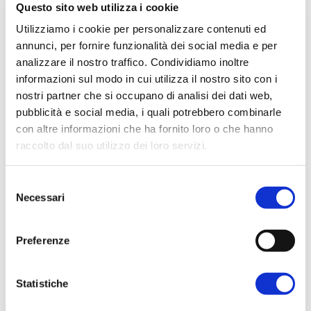
shot
, con all’interno tutte le istruzioni per
Questo sito web utilizza i cookie
giocare l’avventura e un fumetto (l’antefatto
Utilizziamo i cookie per personalizzare contenuti ed
della storia narrata) disegnato
annunci, per fornire funzionalità dei social media e per
da
Francesco Mazziotta
(su Instagram
analizzare il nostro traffico. Condividiamo inoltre
informazioni sul modo in cui utilizza il nostro sito con i
@instaframm_).
nostri partner che si occupano di analisi dei dati web,
pubblicità e social media, i quali potrebbero combinarle
Gli iscritti riceveranno una mail nei giorni
con altre informazioni che ha fornito loro o che hanno
precedenti all’evento, con il dettaglio di tutte le
raccolto dal suo utilizzo dei loro servizi.
informazioni logistiche per partecipare.
Per ulteriori informazioni è possibile consultare
Selezione
CLICCA QUI per i
l'informativa sulla
Privacy Policy
e la
Cookie Policy
.
Necessari
del
BIGLIETTI
consenso
Preferenze
L’avventura di
“Prima che il gallo canti”
,
Statistiche
ispirata a “Dungeons & Dragons”, il gioco di