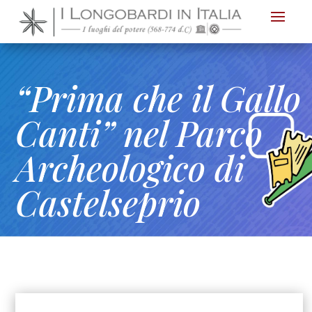
Nota:
questo
sito
Web
“Prima che il Gallo
include
un
Canti” nel Parco
sistema
Archeologico di
di
accessibilità.
Castelseprio