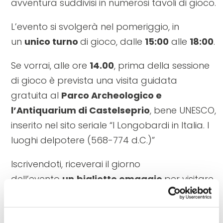
avventura suddivisi in numerosi tavoli di gioco.
L’evento si svolgerà nel pomeriggio, in
un
unico turno
di gioco, dalle
15:00
alle
18:00
.
Se vorrai, alle ore
14.00
, prima della sessione
di gioco è prevista una visita guidata
gratuita al
Parco Archeologico e
l’Antiquarium di Castelseprio
, bene UNESCO,
inserito nel sito seriale “I Longobardi in Italia. I
luoghi delpotere (568-774 d.C.)”
Iscrivendoti, riceverai il giorno
dell’evento
un
biglietto omaggio
per visitare
la
Rocca Albornoz – Museo nazionale del
Ducato
di
Spoleto
e il
manuale della one-