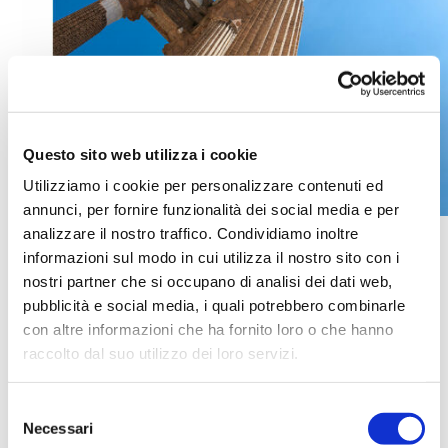
Questo sito web utilizza i cookie
Utilizziamo i cookie per personalizzare contenuti ed
annunci, per fornire funzionalità dei social media e per
Il Capitolium
analizzare il nostro traffico. Condividiamo inoltre
informazioni sul modo in cui utilizza il nostro sito con i
nostri partner che si occupano di analisi dei dati web,
Il Capitolium era il tempio principale di
pubblicità e social media, i quali potrebbero combinarle
con altre informazioni che ha fornito loro o che hanno
ogni città romana ed era il simbolo stesso
raccolto dal suo utilizzo dei loro servizi.
della cultura di Roma
. Era dedicato al culto
della “Triade Capitolina”, cioè le principali
Per ulteriori informazioni è possibile consultare
Selezione
divinità del pantheon latino: Giove, Giunone e
l'informativa sulla
Privacy Policy
e la
Cookie Policy
.
Necessari
del