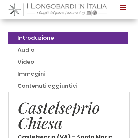
Nota:
questo
sito
Web
Introduzione
include
Audio
un
sistema
Video
di
Immagini
accessibilità.
Contenuti aggiuntivi
Castelseprio
Chiesa
Castelseprio (VA) – Santa Maria