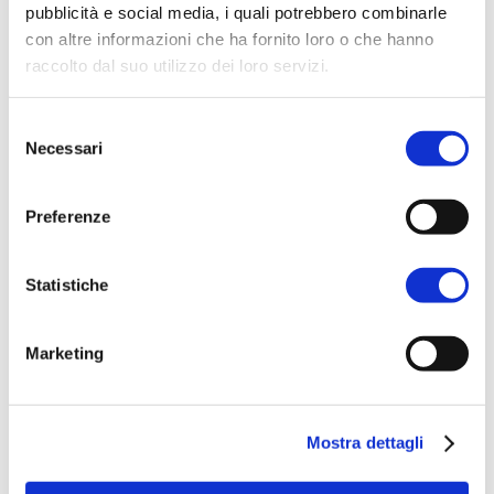
pubblicità e social media, i quali potrebbero combinarle
con altre informazioni che ha fornito loro o che hanno
raccolto dal suo utilizzo dei loro servizi.
Per ulteriori informazioni è possibile consultare
Selezione
l'informativa sulla
Privacy Policy
e la
Cookie Policy
.
Necessari
del
consenso
Preferenze
Statistiche
Marketing
Mostra dettagli