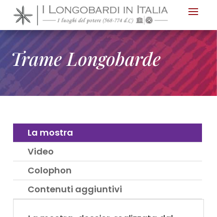
Nota:
questo
sito
Web
Trame Longobarde
include
un
sistema
di
accessibilità.
La mostra
Video
Colophon
Contenuti aggiuntivi