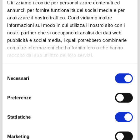
Utilizziamo i cookie per personalizzare contenuti ed
annunci, per fornire funzionalità dei social media e per
analizzare il nostro traffico. Condividiamo inoltre
informazioni sul modo in cui utilizza il nostro sito con i
nostri partner che si occupano di analisi dei dati web,
pubblicità e social media, i quali potrebbero combinarle
con altre informazioni che ha fornito loro o che hanno
raccolto dal suo utilizzo dei loro servizi.
Per ulteriori informazioni è possibile consultare
Selezione
l'informativa sulla
Privacy Policy
e la
Cookie Policy
.
Necessari
del
consenso
Preferenze
Statistiche
Marketing