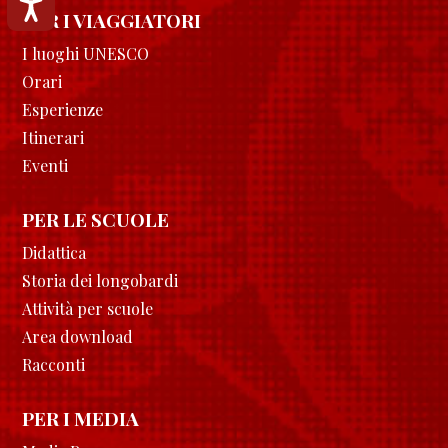
Accessibilità
PER I VIAGGIATORI
I luoghi UNESCO
Orari
Esperienze
Itinerari
Eventi
PER LE SCUOLE
Didattica
Storia dei longobardi
Attività per scuole
Area download
Racconti
PER I MEDIA