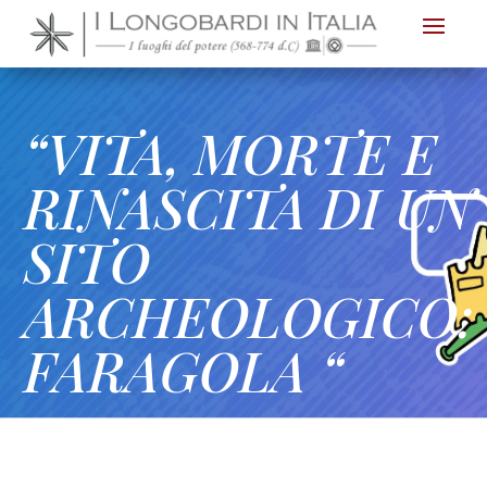
Nota:
questo
sito
Web
“VITA, MORTE E
include
un
RINASCITA DI UN
sistema
SITO
di
accessibilità.
ARCHEOLOGICO:
FARAGOLA “