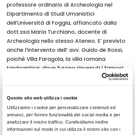
professore ordinario di Archeologia nel
Dipartimento di Studi Umanistici
dell’Università di Foggia, affiancato dalla
dott.ssa Maria Turchiano, docente di
Archeologia nello stesso Ateneo. E’ previsto
anche l’intervento dell’ avv. Guido de Rossi,
poichè Villa Faragola, la villa romana
tardoantica, dove furono rinvenuti i famosi
Grifoni , è stata distrutta nel settembre del
2017 da un incendio doloso, appiccato
all’interno del sito archeologico, come
Questo sito web utilizza i cookie
appare dalle indagini in corso da parte di
Utilizziamo i cookie per personalizzare contenuti ed
Carabinieri e Magistratura. Lo scempio
annunci, per fornire funzionalità dei social media e per
perpetrato ai danni di un bene culturale di
analizzare il nostro traffico. Condividiamo inoltre
informazioni sul modo in cui utilizza il nostro sito con i
inestimabile valore, non può essere