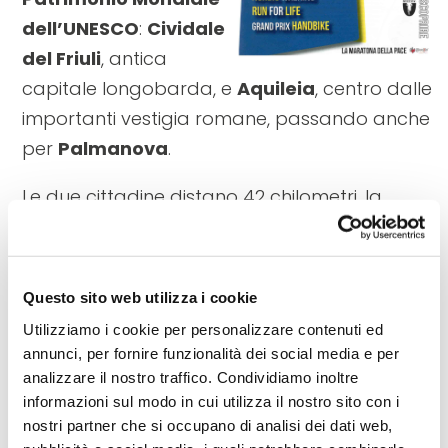
dell’UNESCO
:
Cividale
del Friuli
, antica
capitale longobarda, e
Aquileia
, centro dalle
importanti vestigia romane, passando anche
per
Palmanova
.
Le due cittadine distano 42 chilometri, la
lunghezza classica della maratona.
Partenza ore 9.30 da Cividale del Friuli.
Questo sito web utilizza i cookie
Scopri il programma e il dettaglio del
Utilizziamo i cookie per personalizzare contenuti ed
percorso:
UNESCO Cities Marathon
annunci, per fornire funzionalità dei social media e per
analizzare il nostro traffico. Condividiamo inoltre
informazioni sul modo in cui utilizza il nostro sito con i
nostri partner che si occupano di analisi dei dati web,
Condividi: