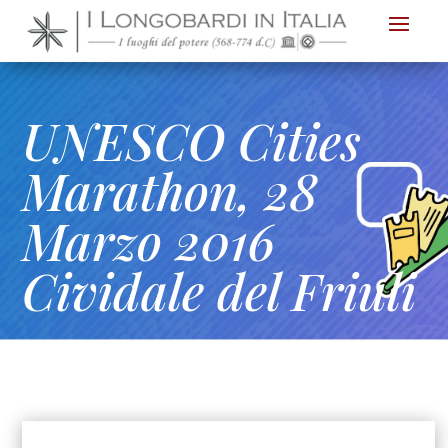
Nota:
questo
sito
Web
UNESCO Cities
include
un
Marathon, 28
sistema
Marzo 2016
di
accessibilità.
Cividale del Friuli