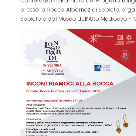
Conferenza nell’ambito del Progetto Longob
un
presso la Rocca Albornoz di Spoleto, orga
menu
Spoleto e dal Museo dell’Alto Medioevo – M
di
accessibilità.