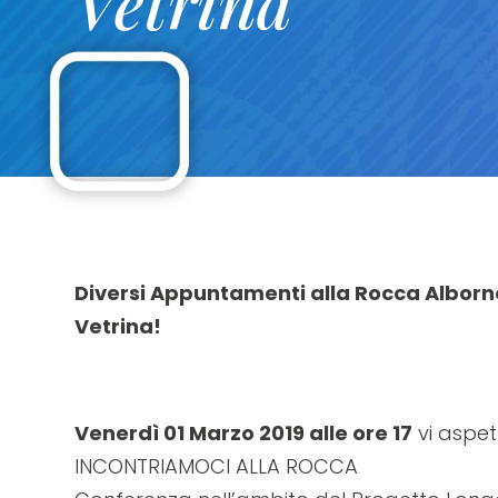
Vetrina
sito
web
ai
non
vedenti
che
utilizzano
uno
screen
Diversi Appuntamenti alla Rocca Alborn
reader;
Vetrina!
Premi
Control-
F10
Venerdì 01 Marzo 2019 alle ore 17
vi aspet
per
INCONTRIAMOCI ALLA ROCCA
aprire