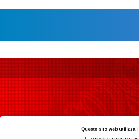
PER I
Piazza del Comune, 1 Spoleto
(PG) - 06049
Questo sito web utilizza i
I luog
longobardinitalia@gmail.com
Utilizziamo i cookie per pe