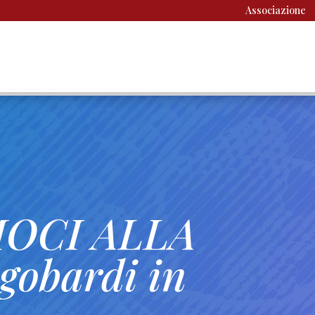
Associazione
OCI ALLA
obardi in