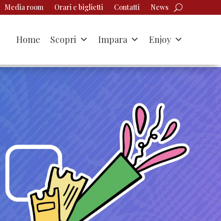
Media room
Orari e biglietti
Contatti
News
Home
Scopri
Impara
Enjoy