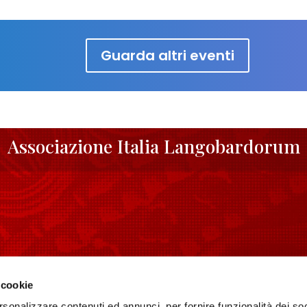
Guarda altri eventi
Associazione Italia Langobardorum
 VIAGGIATORI
PER LE SCUOLE
 cookie
hi UNESCO
Didattica
rsonalizzare contenuti ed annunci, per fornire funzionalità dei so