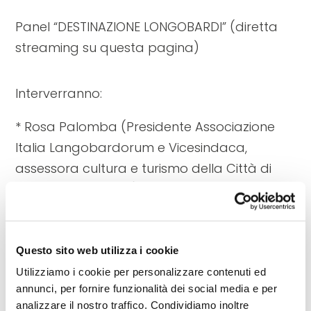
Panel “DESTINAZIONE LONGOBARDI” (diretta
streaming su questa pagina)
Interverranno:
* Rosa Palomba (Presidente Associazione
Italia Langobardorum e Vicesindaca,
assessora cultura e turismo della Città di
Monte Sant’Angelo)
* Silvia Patrignani e Laura Acampora
(Ministero della Cultura – Direzione generale
Questo sito web utilizza i cookie
Affari europei e internazionali – Servizio II
Utilizziamo i cookie per personalizzare contenuti ed
UNESCO)
annunci, per fornire funzionalità dei social media e per
analizzare il nostro traffico. Condividiamo inoltre