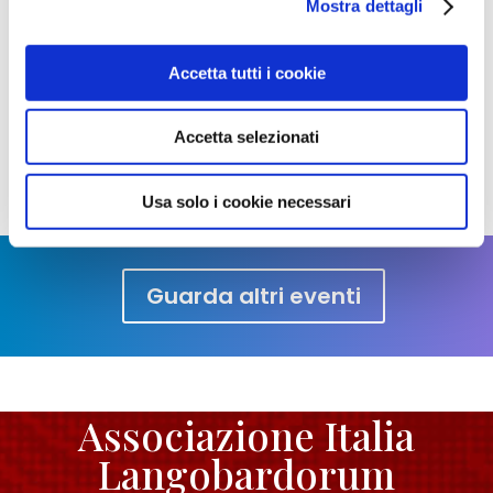
Mostra dettagli
#DestinazioneLongobardi
Accetta tutti i cookie
Condividi:
Accetta selezionati
Facebook
Twitter
Email
Condividi
Usa solo i cookie necessari
Guarda altri eventi
Associazione Italia
Langobardorum