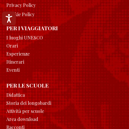
Privacy Policy
Cookie Policy
Accessibilità
PER I VIAGGIATORI
I luoghi UNESCO
Orari
Esperienze
Itinerari
Eventi
PER LE SCUOLE
Didattica
Storia dei longobardi
Attività per scuole
Area download
Racconti