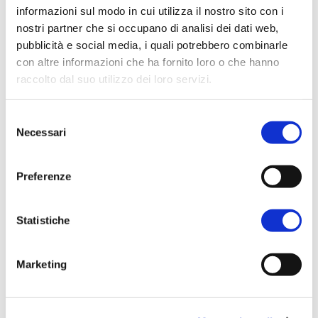
* il prof. Gian Pietro Brogiolo (già Università di
informazioni sul modo in cui utilizza il nostro sito con i
Padova)
nostri partner che si occupano di analisi dei dati web,
pubblicità e social media, i quali potrebbero combinarle
* Pasquale Gatta (Comitato tecnico-
con altre informazioni che ha fornito loro o che hanno
raccolto dal suo utilizzo dei loro servizi.
scientifico Italia Langobardorum – Comune di
Monte Sant’Angelo)
Per ulteriori informazioni è possibile consultare
Selezione
l'informativa sulla
Privacy Policy
e la
Cookie Policy
.
Necessari
del
* Maria Stovali (Comitato tecnico-scientifico
consenso
Italia Langobardorum – Comune di Spoleto).
Preferenze
In arrivo anche novità su nuove iniziative e su
Statistiche
una promozione turistica sempre più
integrata, con un’attenzione speciale al
Marketing
turismo scolastico.
#LongobardinItalia