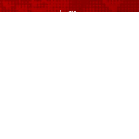
Prodotto originale frutto delle menti felici e
creative di
Happy Minds Agency