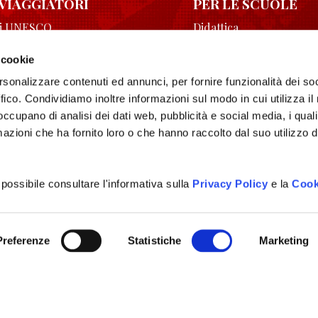
 VIAGGIATORI
PER LE SCUOLE
hi UNESCO
Didattica
Storia dei longobardi
 cookie
enze
Attività per scuole
rsonalizzare contenuti ed annunci, per fornire funzionalità dei so
ri
Area download
ffico. Condividiamo inoltre informazioni sul modo in cui utilizza il 
Racconti
 occupano di analisi dei dati web, pubblicità e social media, i qual
azioni che ha fornito loro o che hanno raccolto dal suo utilizzo d
 possibile consultare l'informativa sulla
Privacy Policy
e la
Cook
Preferenze
Statistiche
Marketing
originale frutto delle menti felici e creative di
Happy Mind