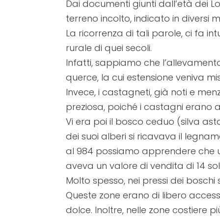
Dai documenti giunti dall’età dei L
sito
terreno incolto, indicato in diversi 
web
La ricorrenza di tali parole, ci fa i
ai
rurale di quei secoli.
non
Infatti, sappiamo che l’allevamento 
vedenti
querce, la cui estensione veniva mi
che
Invece, i castagneti, già noti e m
utilizzano
preziosa, poiché i castagni erano an
uno
Vi era poi il bosco ceduo (silva as
screen
dei suoi alberi si ricavava il legna
reader;
al 984 possiamo apprendere che un 
Premi
aveva un valore di vendita di 14 sol
Control-
Molto spesso, nei pressi dei boschi 
F10
Queste zone erano di libero access
per
dolce. Inoltre, nelle zone costiere p
aprire