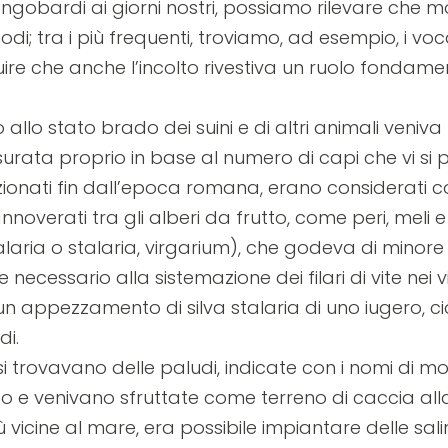
ongobardi ai giorni nostri, possiamo rilevare che m
modi; tra i più frequenti, troviamo, ad esempio, i voc
ntuire che anche l’incolto rivestiva un ruolo fondame
allo stato brado dei suini e di altri animali veniva
surata proprio in base al numero di capi che vi si
enzionati fin dall’epoca romana, erano considerati
noverati tra gli alberi da frutto, come peri, meli e
talaria o stalaria, virgarium), che godeva di minor
me necessario alla sistemazione dei filari di vite ne
appezzamento di silva stalaria di uno iugero, cio
di.
si trovavano delle paludi, indicate con i nomi di mo
o e venivano sfruttate come terreno di caccia al
iù vicine al mare, era possibile impiantare delle sali