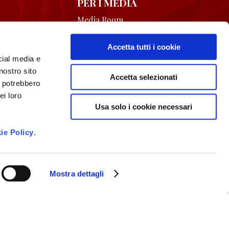
PER I MEDIA
Media Room
L’associazione
Accetta tutti i cookie
Contatti
cial media e
nostro sito
Accetta selezionati
i potrebbero
Longobardi in vetrina
ei loro
Usa solo i cookie necessari
ie Policy
.
Mostra dettagli
s Agency