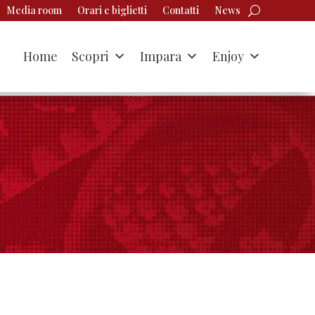
Media room
Orari e biglietti
Contatti
News
Home
Scopri
Impara
Enjoy