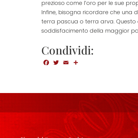
prezioso come l’oro per le sue propr
un
Infine, bisogna ricordare che una d
menu
terra pascua o terra arva. Questo 
di
soddisfacimento della maggior par
accessibilità.
Condividi:
Facebook
Twitter
Email
Condividi