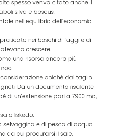
olto spesso veniva citato anche il
aboli silva e boscus.
ntale nell’equilibrio dell’economia
 praticato nei boschi di faggi e di
 potevano crescere.
 come una risorsa ancora più
 noci.
e considerazione poiché dal taglio
i vigneti. Da un documento risalente
è di un’estensione pari a 7900 mq,
sa o liskedo.
la selvaggina e di pesca di acqua
ne da cui procurarsi il sale,