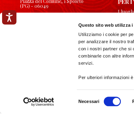
PER I
Piazza del Comune, 1 Spoleto
(PG) - 06049
I luog
longobardinitalia@gmail.com
Accessibilità
Orari
Questo sito web utilizza i
Esperi
Utilizziamo i cookie per pe
Itinera
per analizzare il nostro tra
Eventi
con i nostri partner che si
combinarle con altre inform
Privacy Policy
servizi.
Cookie Policy
Per ulteriori informazioni è
Selezione
Necessari
del
consenso
Prodotto 