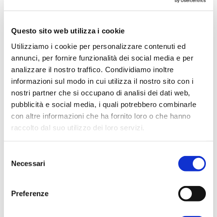
utilizzati sono di reimpiego, così come
numerosi spolia entrano nella tessitura
Questo sito web utilizza i cookie
muraria, nella pavimentazione, nelle
Utilizziamo i cookie per personalizzare contenuti ed
cornici, nella decorazione
annunci, per fornire funzionalità dei social media e per
architettonica della cella,
analizzare il nostro traffico. Condividiamo inoltre
principalmente nell’edicola marmorea.
informazioni sul modo in cui utilizza il nostro sito con i
I quattro frontoni che sormontavano
nostri partner che si occupano di analisi dei dati web,
pubblicità e social media, i quali potrebbero combinarle
rispettivamente i due ingressi (ora
con altre informazioni che ha fornito loro o che hanno
perduti), la facciata e il retro (ancora in
raccolto dal suo utilizzo dei loro servizi.
situ), vennero realizzati per l’occasione,
su un disegno sostanzialmente
Per ulteriori informazioni è possibile consultare
Selezione
l'informativa sulla
Privacy Policy
e la
Cookie Policy
.
Necessari
comune, che prevedeva la
del
consenso
riproposizione di un modulo standard
Preferenze
rappresentato da girali di acanto.