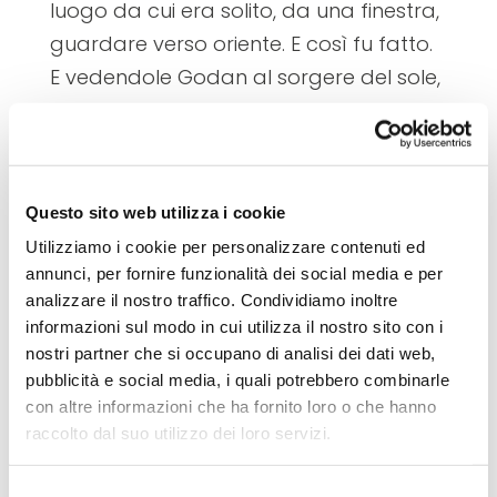
luogo da cui era solito, da una finestra,
guardare verso oriente. E così fu fatto.
E vedendole Godan al sorgere del sole,
disse:<
> Allora Frea gli chiese di dare la
vittoria a coloro cui aveva dato il nome
e Godan diede la vittoria ai Winnili…
(che) d’allora in poi furono chiamati
Questo sito web utilizza i cookie
con l’altro nome per la lunghezza della
Utilizziamo i cookie per personalizzare contenuti ed
barba intonsa.”(Paolo Diacono, Historia
annunci, per fornire funzionalità dei social media e per
analizzare il nostro traffico. Condividiamo inoltre
Langobardorum, I, 7-9)
informazioni sul modo in cui utilizza il nostro sito con i
nostri partner che si occupano di analisi dei dati web,
Condividi:
pubblicità e social media, i quali potrebbero combinarle
con altre informazioni che ha fornito loro o che hanno
Facebook
Twitter
Email
Condividi
raccolto dal suo utilizzo dei loro servizi.
Per ulteriori informazioni è possibile consultare
Selezione