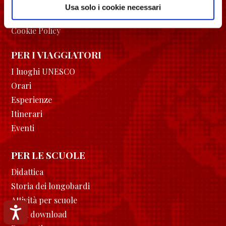
Usa solo i cookie necessari
Privacy Policy
Cookie Policy
PER I VIAGGIATORI
I luoghi UNESCO
Orari
Esperienze
Itinerari
Eventi
PER LE SCUOLE
Didattica
Storia dei longobardi
Attività per scuole
Accessibilità
Area download