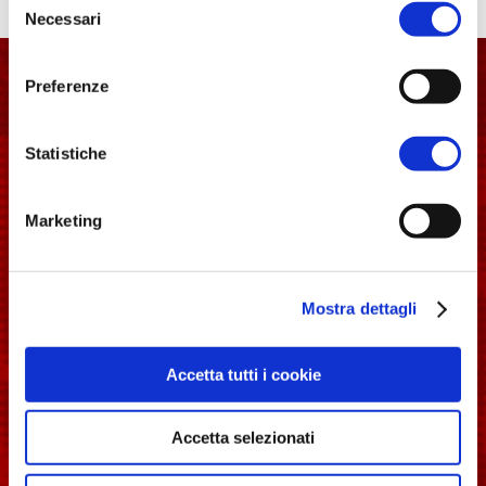
l'informativa sulla
Privacy Policy
e la
Cookie Policy
.
Necessari
del
Associazione Italia
consenso
Langobardorum
Preferenze
Statistiche
Marketing
Piazza del Comune, 1 Spoleto (PG) - 06049
longobardinitalia@gmail.com
Mostra dettagli
Accetta tutti i cookie
Accetta selezionati