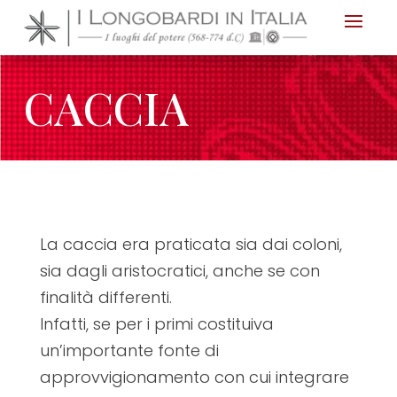
Nota:
questo
sito
CACCIA
Web
include
un
sistema
di
accessibilità.
La caccia era praticata sia dai coloni,
sia dagli aristocratici, anche se con
finalità differenti.
Infatti, se per i primi costituiva
un’importante fonte di
approvvigionamento con cui integrare