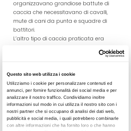
organizzavano grandiose battute di
caccia che necessitavano di cavalli,
mute di cani da punta e squadre di
battitori.
L’altro tipo di caccia praticata era
quella alla selvaggina di piccola taglia,
che viveva nei territori boschivi: lepri,
conigli selvatici (la cui carne era assai
apprezzata), pernici rosse e grigie,
Questo sito web utilizza i cookie
fagiani e quaglie.
Utilizziamo i cookie per personalizzare contenuti ed
Inoltre, dall’Editto di Rotari
annunci, per fornire funzionalità dei social media e per
analizzare il nostro traffico. Condividiamo inoltre
apprendiamo che presso i Longobardi
informazioni sul modo in cui utilizza il nostro sito con i
animali acquatici come la gru e la
nostri partner che si occupano di analisi dei dati web,
cicogna erano oggetto sia di
pubblicità e social media, i quali potrebbero combinarle
allevamento sia di caccia.
con altre informazioni che ha fornito loro o che hanno