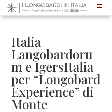
Nota:
questo
sito
Web
include
Italia
un
sistema
Langobardoru
di
m e IgersItalia
accessibilità.
per “Longobard
Experience” di
Monte