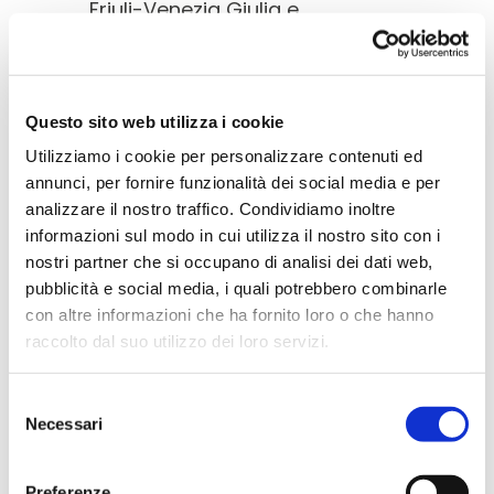
Friuli-Venezia Giulia e
Campania infatti, sono le
cinque regioni
che ospitano
le
sette città che conservano i
Questo sito web utilizza i cookie
monumenti più significativi
Utilizziamo i cookie per personalizzare contenuti ed
del periodo longobardo in
annunci, per fornire funzionalità dei social media e per
Italia.
Chiese e basiliche, musei
analizzare il nostro traffico. Condividiamo inoltre
informazioni sul modo in cui utilizza il nostro sito con i
e santuari sono gioielli artistici
nostri partner che si occupano di analisi dei dati web,
e architettonici ricchi di fascino
pubblicità e social media, i quali potrebbero combinarle
e di tesori inestimabili del
con altre informazioni che ha fornito loro o che hanno
periodo longobardo
.
raccolto dal suo utilizzo dei loro servizi.
Longobard Experience è una
Per ulteriori informazioni è possibile consultare
Selezione
l'informativa sulla
Privacy Policy
e la
Cookie Policy
.
progetto nato creato da una
Necessari
del
consenso
partnership tra IgersItalia e
l’Associazione Italia
Preferenze