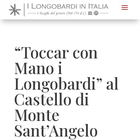
Nota:
questo
sito
Web
include
“Toccar con
un
sistema
Mano i
di
Longobardi” al
accessibilità.
Castello di
Monte
Sant’Angelo