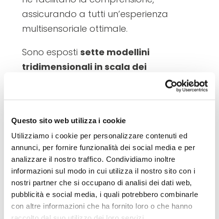
assicurando a tutti un’esperienza
multisensoriale ottimale.
Sono esposti
sette modellini
tridimensionali in scala dei
monumenti architettonici
che
rappresentano maggiormente il sito
seriale longobardo e
sette
Questo sito web utilizza i cookie
modellini
relativi alle aree in cui sono
Utilizziamo i cookie per personalizzare contenuti ed
situati i monumenti, per
annunci, per fornire funzionalità dei social media e per
permettere
l’esplorazione tattile dei
analizzare il nostro traffico. Condividiamo inoltre
loro contesti di provenienza
.
informazioni sul modo in cui utilizza il nostro sito con i
nostri partner che si occupano di analisi dei dati web,
A rendere il percorso ancor più
pubblicità e social media, i quali potrebbero combinarle
accessibile saranno le audio descrizioni
con altre informazioni che ha fornito loro o che hanno
raccolto dal suo utilizzo dei loro servizi.