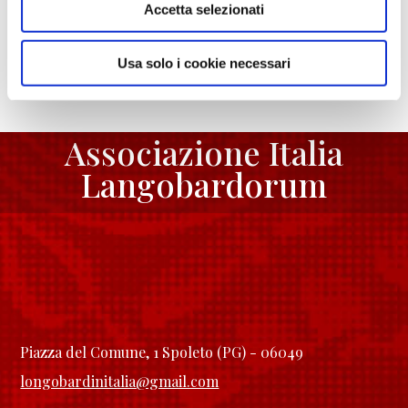
Condividi:
Accetta selezionati
Facebook
Twitter
Email
Condividi
Usa solo i cookie necessari
Associazione Italia
Langobardorum
Piazza del Comune, 1 Spoleto (PG) - 06049
longobardinitalia@gmail.com