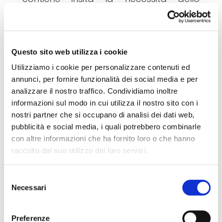
spostarsi per poter progettare insieme,
diventa virtuale e interattivo per
coinvolgere i partecipanti e
Questo sito web utilizza i cookie
promuovere al meglio la co-
Utilizziamo i cookie per personalizzare contenuti ed
progettazione e la relazione.
annunci, per fornire funzionalità dei social media e per
analizzare il nostro traffico. Condividiamo inoltre
La soluzione trovata è stata l’ideazione
informazioni sul modo in cui utilizza il nostro sito con i
e la realizzazione di una piattaforma
nostri partner che si occupano di analisi dei dati web,
online sulla quale programmare
pubblicità e social media, i quali potrebbero combinarle
con altre informazioni che ha fornito loro o che hanno
incontri virtuali, con la modalità
raccolto dal suo utilizzo dei loro servizi.
dell’”
Hackathon
”. Si è pensato ad una
agenda condensata in quattro giorni
Per ulteriori informazioni è possibile consultare
Selezione
(dall’1 al 4 dicembre) in cui si
l'informativa sulla
Privacy Policy
e la
Cookie Policy
.
Necessari
del
concentreranno tutti gli incontri di
consenso
partecipazione, sia delle singole
Preferenze