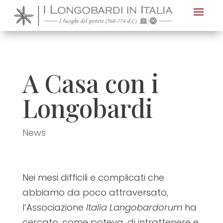
Nota:
questo
sito
Web
include
A Casa con i
un
sistema
Longobardi
di
accessibilità.
News
Nei mesi difficili e complicati che
abbiamo da poco attraversato,
l’Associazione
Italia Langobardorum
ha
cercato, come poteva, di intrattenere e