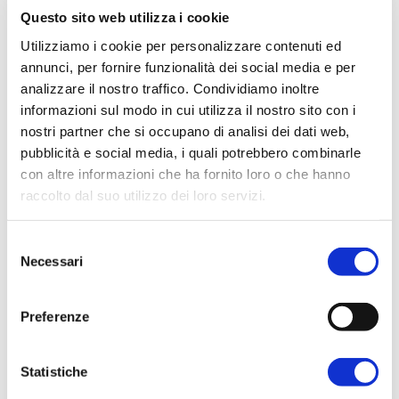
Questo sito web utilizza i cookie
Utilizziamo i cookie per personalizzare contenuti ed
I Longobardi del MAN – Museo
annunci, per fornire funzionalità dei social media e per
Archeologico Nazionale di Cividale
analizzare il nostro traffico. Condividiamo inoltre
del Friuli
informazioni sul modo in cui utilizza il nostro sito con i
nostri partner che si occupano di analisi dei dati web,
Ogni Settimana sulla
pagina facebook
pubblicità e social media, i quali potrebbero combinarle
del MAN
sono state pubblicate Schede,
con altre informazioni che ha fornito loro o che hanno
raccolto dal suo utilizzo dei loro servizi.
realizzate da
Archeoscuola
, e dedicate
ai più giovani appassionati di
Per ulteriori informazioni è possibile consultare
Selezione
Longobardi!
l'informativa sulla
Privacy Policy
e la
Cookie Policy
.
Necessari
del
consenso
Le abbiamo raccolte per voi:
QUI
Preferenze
Statistiche
IL MUSEO IN CLASSE
– Fondazione