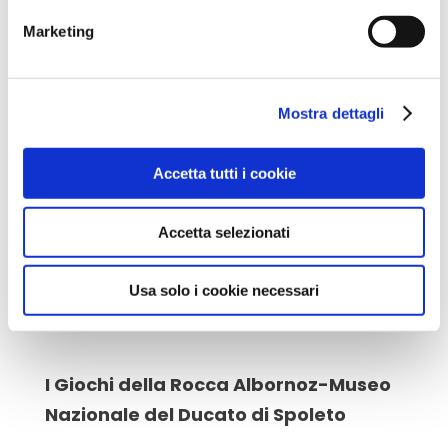
Brescia Musei
Marketing
Fondazione Brescia Musei con
il prezioso contributo di Fondazione
Mostra dettagli
ASM ha realizzato 6 video che
affrontano, in maniera coinvolgente,
Accetta tutti i cookie
temi legati al programma curricolare.
Noi in particolare vi sueggeriamo
Accetta selezionati
questo video:
Arrivano i barbari? Usi e
costumi del popolo longobardo
Usa solo i cookie necessari
I Giochi della Rocca Albornoz-Museo
Nazionale del Ducato di Spoleto