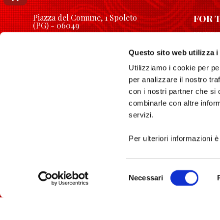
FOR 
Piazza del Comune, 1 Spoleto
(PG) - 06049
UNESCO
longobardinitalia@gmail.com
Openin
Questo sito web utilizza i
Utilizziamo i cookie per pe
per analizzare il nostro tra
con i nostri partner che si
combinarle con altre inform
servizi.
Privacy Policy
Cookie Policy
Per ulteriori informazioni è
Selezione
Necessari
del
consenso