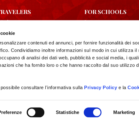
TRAVELERS
FOR SCHOOLS
 site
Learn
g times
History
 cookie
Download area
rsonalizzare contenuti ed annunci, per fornire funzionalità dei so
ffico. Condividiamo inoltre informazioni sul modo in cui utilizza il 
 occupano di analisi dei dati web, pubblicità e social media, i qual
azioni che ha fornito loro o che hanno raccolto dal suo utilizzo d
 possibile consultare l'informativa sulla
Privacy Policy
e la
Cook
Preferenze
Statistiche
Marketing