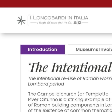
Nota:
questo
sito
Web
include
un
sistema
Introduction
Museums Invol
di
The Intentiona
accessibilità.
Premi
The intentional re-use of Roman worke
Control-
Lombard period
F11
per
The Campello church (or Tempietto – i
River Clitunno is a striking example of
adattare
of Roman building components in Lo
il
of the existence of common thematic