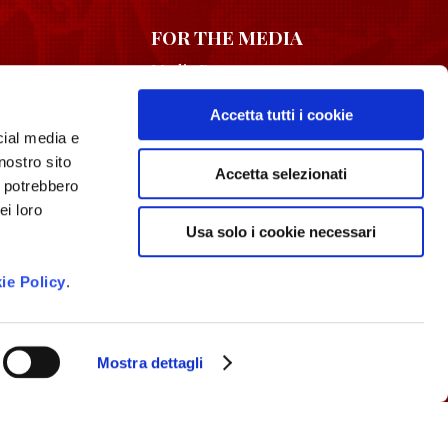
FOR THE MEDIA
Media Room
Association
Accetta tutti i cookie
Contacts
cial media e
nostro sito
Accetta selezionati
i potrebbero
ei loro
Lombards in the
Usa solo i cookie necessari
Limelight
ie Policy
.
Mostra dettagli