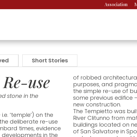
Association
M
ved
Short Stories
l Re-use
of robbed architectura
purposes, and pragmatic 
the simple re-use of bu
d stone in the
some previous edifice 
new construction.
The Tempietto was buil
.e. ‘temple’) on the
River Clitunno from ma
 the deliberate re-use
buildings located on ne
mbard times, evidence
of San Salvatore in Spol
 developments in the