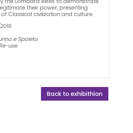
y the Lombard elites to demonstrate
legitimate their power, presenting
of Classical civilization and culture.
/2019
tunno e Spoleto
 Re-use
Back to exhibithion