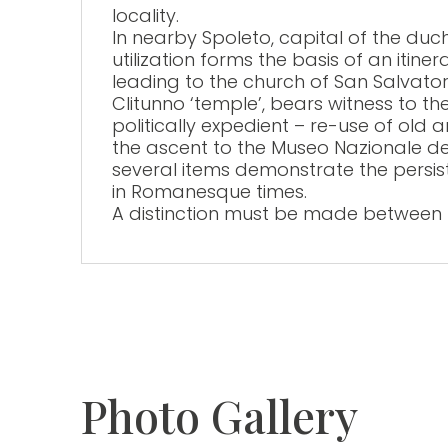
locality.
sito
In nearby Spoleto, capital of the duc
web
utilization forms the basis of an itin
ai
leading to the church of San Salvatore
Clitunno ‘temple’, bears witness to th
non
politically expedient – re-use of old 
vedenti
the ascent to the Museo Nazionale d
che
several items demonstrate the persis
in Romanesque times.
utilizzano
A distinction must be made between t
uno
screen
reader;
Premi
Control-
F10
Photo Gallery
per
aprire