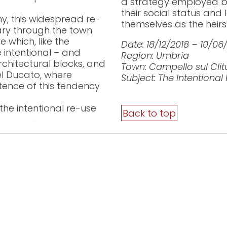
a strategy employed b
their social status and 
hy, this widespread re-
themselves as the heirs 
erary through the town
 which, like the
Date: 18/12/2018 – 10/06
e intentional – and
Region: Umbria
architectural blocks, and
Town: Campello sul Cli
el Ducato, where
Subject: The Intentional
tence of this tendency
he intentional re-use
Back to top